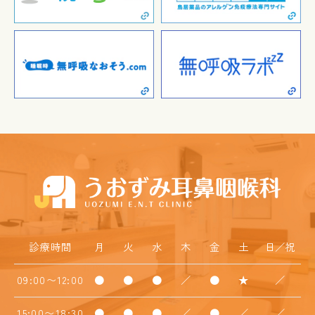
診療時間
月
火
水
木
金
土
日／祝
09:00〜12:00
●
●
●
／
●
★
／
15:00〜18:30
●
●
●
／
●
／
／