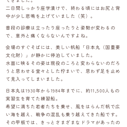
てきました。
二日間しっかり座学漬けで、終わる頃にはお尻と背
中が少し悲鳴を上げていました（笑）。
普段の診療は立ったり座ったりと姿勢が変わるの
で、意外と痛くならないんですよね。
会場のすぐそばには、美しい帆船「日本丸（国重要
文化財）」が静かに停泊していました。
水面に映るその姿は現役のころと変わらないのだろ
うと思わせる堂々とした佇まいで、思わず足を止め
て見入ってしまいました。
日本丸は1930年から1984年までに、約11,500人もの
実習生を育てた練習船。
希望に満ちた若者たちを乗せ、風をはらんだ帆で広
い海を越え、戦争の混乱も乗り越えてきた船です。
その甲板では、きっとさまざまなドラマがあったの