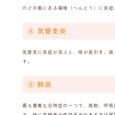
のどの奥にある扁桃（へんとう）に炎症
④ 気管支炎
気管支に炎症が及ぶと、咳が長引き、痰
す。
⑤ 肺炎
最も重篤な合併症の一つで、高熱、呼吸
す。特に高齢者や免疫不全のある方は風