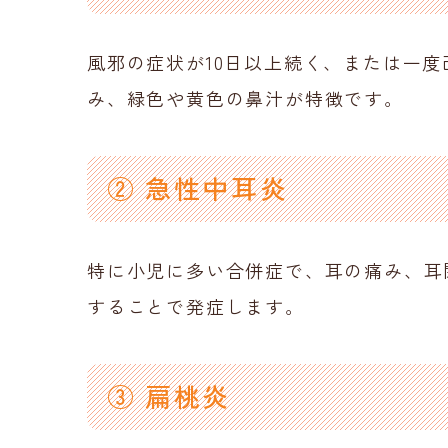
風邪の症状が10日以上続く、または一
み、緑色や黄色の鼻汁が特徴です。
② 急性中耳炎
特に小児に多い合併症で、耳の痛み、耳
することで発症します。
③ 扁桃炎