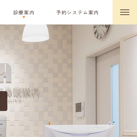
風
診療案内
予約システム案内
邪
症
候
群
（感
冒）