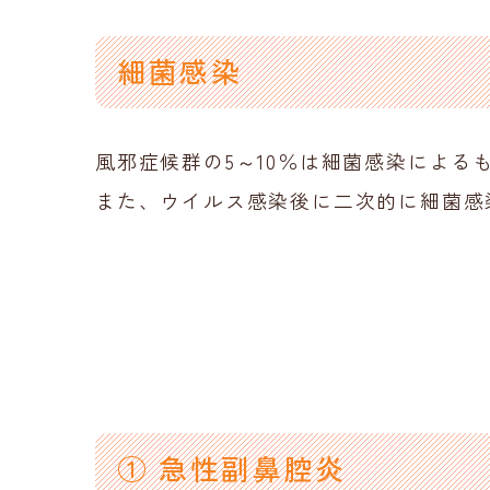
細菌感染
風邪症候群の5～10％は細菌感染による
また、ウイルス感染後に二次的に細菌感
① 急性副鼻腔炎